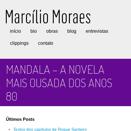
Marcílio Moraes
início
bio
obras
blog
entrevistas
clippings
contato
MANDALA – A NOVELA
MAIS OUSADA DOS ANOS
80
Últimos Posts
Textos dos capítulos de Roque Santeiro