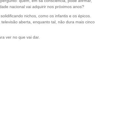
pergunto: quem, em sã consciência, pode afirmar,
idade nacional vai adquirir nos próximos anos?
idificando nichos, como os infantis e os épicos.
televisão aberta, enquanto tal, não dura mais cinco
ra ver no que vai dar.