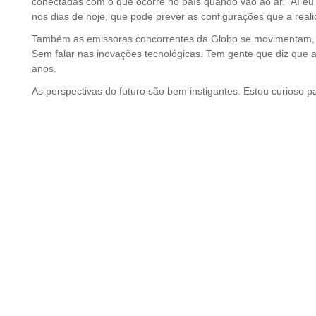
conectadas com o que ocorre no país quando vão ao ar. Aí eu 
nos dias de hoje, que pode prever as configurações que a real
Também as emissoras concorrentes da Globo se movimentam, sol
Sem falar nas inovações tecnológicas. Tem gente que diz que a 
anos.
As perspectivas do futuro são bem instigantes. Estou curioso pa