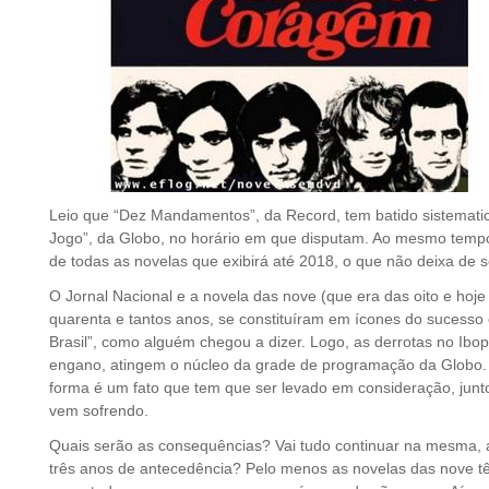
Leio que “Dez Mandamentos”, da Record, tem batido sistemati
Jogo”, da Globo, no horário em que disputam. Ao mesmo tempo,
de todas as novelas que exibirá até 2018, o que não deixa d
O Jornal Nacional e a novela das nove (que era das oito e hoj
quarenta e tantos anos, se constituíram em ícones do sucesso
Brasil”, como alguém chegou a dizer. Logo, as derrotas no Ibo
engano, atingem o núcleo da grade de programação da Globo
forma é um fato que tem que ser levado em consideração, junt
vem sofrendo.
Quais serão as consequências? Vai tudo continuar na mesma, 
três anos de antecedência? Pelo menos as novelas das nove t