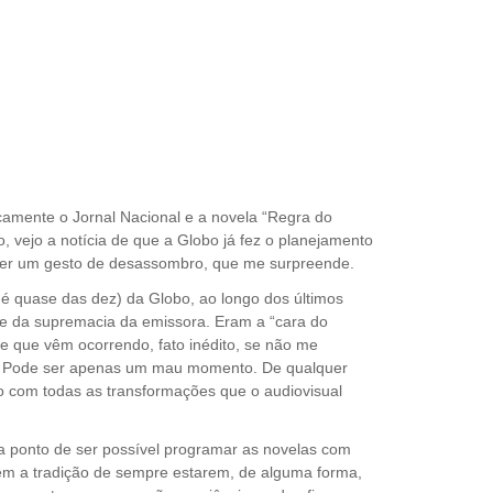
camente o Jornal Nacional e a novela “Regra do
 vejo a notícia de que a Globo já fez o planejamento
e ser um gesto de desassombro, que me surpreende.
e é quase das dez) da Globo, ao longo dos últimos
 e da supremacia da emissora. Eram a “cara do
pe que vêm ocorrendo, fato inédito, se não me
. Pode ser apenas um mau momento. De qualquer
o com todas as transformações que o audiovisual
a ponto de ser possível programar as novelas com
êm a tradição de sempre estarem, de alguma forma,