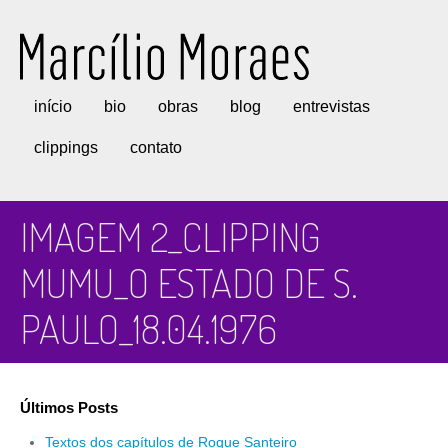
Marcílio Moraes
início
bio
obras
blog
entrevistas
clippings
contato
IMAGEM 2_CLIPPING
MUMU_O ESTADO DE S.
PAULO_18.04.1976
Últimos Posts
Textos dos capítulos de Roque Santeiro