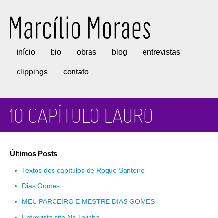
Marcílio Moraes
início
bio
obras
blog
entrevistas
clippings
contato
1O CAPÍTULO LAURO
Últimos Posts
Textos dos capítulos de Roque Santeiro
Dias Gomes
MEU PARCEIRO E MESTRE DIAS GOMES
Entrevista site Na Telinha